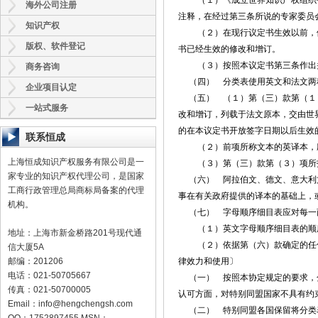
（１）《成立世界知识产权组织公约
海外公司注册
注释，在经过第三条所说的专家委员
知识产权
（２）在现行议定书生效以前，依
版权、软件登记
书已经生效的修改和增订。
（３）按照本议定书第三条作出并
商务咨询
（四） 分类表使用英文和法文两
企业项目认定
（五） （１）第（三）款第（１）
一站式服务
改和增订，列载于法文原本，交由世界
的在本议定书开放签字日期以后生效
联系恒成
（２）前项所称文本的英译本，应
上海恒成知识产权服务有限公司是一
（３）第（三）款第（３）项所指
家专业的知识产权代理公司，是国家
（六） 阿拉伯文、德文、意大利文
工商行政管理总局商标局备案的代理
事在有关政府提供的译本的基础上，
机构。
（七） 字母顺序细目表应对每一
（１）英文字母顺序细目表的顺序
地址：上海市新金桥路201号现代通
（２）依据第（六）款确定的任何
信大厦5A
邮编：201206
律效力和使用〕
电话：021-50705667
（一） 按照本协定规定的要求，分
传真：021-50700005
认可方面，对特别同盟国家不具有约
Email：
info@hengchengsh.com
（二） 特别同盟各国保留将分类