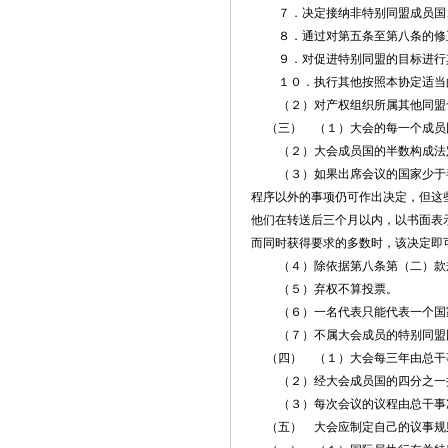
７．决定接纳非特别同盟成员国、
８．通过对第五条至第八条的修
９．对促进特别同盟的目标进行
１０．执行其他按照本协定适当
（２）对产权组织所属其他同盟也
（三） （１）大会的每一个成员
（２）大会成员国的半数构成法
（３）如果出席会议的国家少于半
程序以外的事项仍可作出决定，但这
他们在转送后三个月以内，以书面表
而同时获得要求的多数时，该决定即
（４）除依据第八条第（二）款规
（５）弃权不算投票。
（６）一名代表只能代表一个国
（７）不属大会成员的特别同盟国
（四） （１）大会每三年由总干事
（２）经大会成员国的四分之一提
（３）每次会议的议程由总干事
（五） 大会应制定自己的议事规