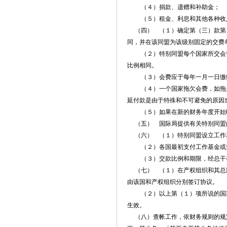
（４）捐款、遗赠和补助金；
（５）租金、利息和其他各种收
（四） （１）确定第（三）款第（
同，并在该同盟为该级别固定的交费
（２）特别同盟每个国家所交会费
比例相同。
（３）会费应于每年一月一日缴
（４）一个国家拖欠会费，如拖欠
延付款是由于特殊和不可避免的原因
（５）如果在新的财务年度开始时
（五） 国际局提供有关特别同盟
（六） （１）特别同盟设立工作基
（２）各国最初支付工作基金或交
（３）交款比例和期限，经总干事
（七） （１）在产权组织和其总部
由该国和产权组织分别签订协议。
（２）以上第（１）项所说的国家
生效。
（八）查帐工作，依财务规则的规定