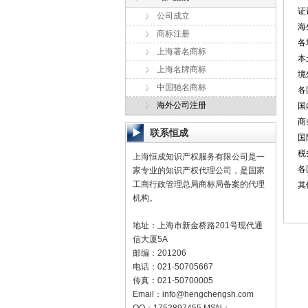
证
公司成立
海
商标注册
各
上海著名商标
本
上海名牌商标
境
中国驰名商标
各
海外公司注册
国
商
联系恒成
国
税
上海恒成知识产权服务有限公司是一
各
家专业的知识产权代理公司，是国家
工商行政管理总局商标局备案的代理
其
机构。
地址：上海市新金桥路201号现代通
信大厦5A
邮编：201206
电话：021-50705667
传真：021-50700005
Email：
info@hengchengsh.com