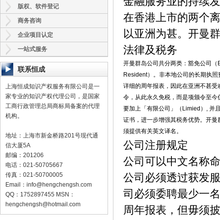
金融服务业的持续
版权、软件登记
在香港上市的两个
商务咨询
以亚洲为甚。开曼
企业项目认定
法律及税务
一站式服务
开曼群岛公司共分两类：豁免公司（Exe
联系恒成
Resident）。非本地公司的长期
详细的周年报表，因此在亚洲不甚受
上海恒成知识产权服务有限公司是一
家专业的知识产权代理公司，是国家
令，从此永久免税，而是项颁令至今
工商行政管理总局商标局备案的代理
要加上「有限公司」（Limied）,
机构。
证书，进一步增强其税务优势。开曼
须提供有关英文译名。
地址：上海市新金桥路201号现代通
公司注册规定
信大厦5A
邮编：201206
公司可以中文名称
电话：021-50705667
传真：021-50700005
公司必须透过获发
Email：
info@hengchengsh.com
司必须委聘最少一
QQ：1752897455 MSN：
hengchengsh@hotmail.com
周年报表，但毋须